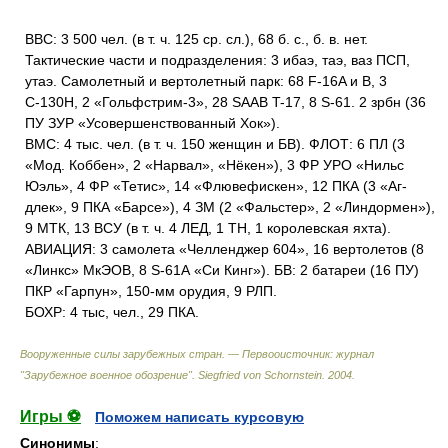
ВВС: 3 500 чел. (в т. ч. 125 ср. сл.), 68 б. с., б. в. нет.
Тактические части и подразделения: 3 ибаэ, таэ, ваз ПСП,
утаэ. Самолетный и вертолетный парк: 68 F-16A и В, 3
С-130Н, 2 «Гольфстрим-3», 28 SAAB T-17, 8 S-61. 2 зрбн (36
ПУ ЗУР «Усовершенствованный Хок»).
ВМС: 4 тыс. чел. (в т. ч. 150 женщин и БВ). ФЛОТ: 6 ПЛ (3
«Мод. Коббен», 2 «Нарвал», «Нёкен»), 3 ФР УРО «Нильс
Юэль», 4 ФР «Тетис», 14 «Флювефискен», 12 ПКА (3 «Аг-
длек», 9 ПКА «Барсе»), 4 ЗМ (2 «Фальстер», 2 «Линдормен»),
9 МТК, 13 ВСУ (в т. ч. 4 ЛЕД, 1 ТН, 1 королевская яхта).
АВИАЦИЯ: 3 самолета «Челленджер 604», 16 вертолетов (8
«Линкс» МкЭОВ, 8 S-61А «Си Кинг»). БВ: 2 батареи (16 ПУ)
ПКР «Гарпун», 150-мм орудия, 9 РЛП.
БОХР: 4 тыс, чел., 29 ПКА.
Вооруженные силы зарубежных стран. — Первооисточник: журнал
"Зарубежное военное обозрение"
.
Siegfried von Schornstein
.
2004
.
Игры ⚽
Поможем написать курсовую
Синонимы
: