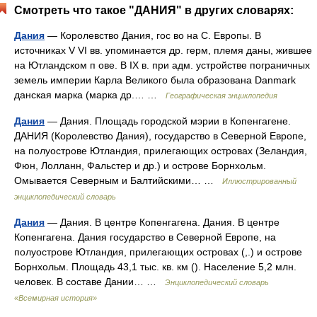
Смотреть что такое "ДАНИЯ" в других словарях:
Дания
— Королевство Дания, гос во на С. Европы. В
источниках V VI вв. упоминается др. герм, племя даны, жившее
на Ютландском п ове. В IX в. при адм. устройстве пограничных
земель империи Карла Великого была образована Danmark
данская марка (марка др.… …
Географическая энциклопедия
Дания
— Дания. Площадь городской мэрии в Копенгагене.
ДАНИЯ (Королевство Дания), государство в Северной Европе,
на полуострове Ютландия, прилегающих островах (Зеландия,
Фюн, Лолланн, Фальстер и др.) и острове Борнхольм.
Омывается Северным и Балтийскими… …
Иллюстрированный
энциклопедический словарь
Дания
— Дания. В центре Копенгагена. Дания. В центре
Копенгагена. Дания государство в Северной Европе, на
полуострове Ютландия, прилегающих островах (,.) и острове
Борнхольм. Площадь 43,1 тыс. кв. км (). Население 5,2 млн.
человек. В составе Дании… …
Энциклопедический словарь
«Всемирная история»