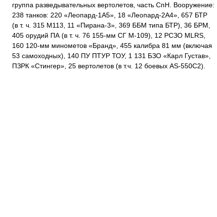
группа разведывательных вертолетов, часть СпН. Вооружение:
238 танков: 220 «Леопард-1А5», 18 «Леопард-2А4», 657 БТР
(в т. ч. 315 М113, 11 «Пирана-3», 369 ББМ типа БТР), 36 БРМ,
405 орудий ПА (в т. ч. 76 155-мм СГ М-109), 12 РСЗО MLRS,
160 120-мм минометов «Бранд», 455 калибра 81 мм (включая
53 самоходных), 140 ПУ ПТУР ТОУ, 1 131 БЗО «Карл Густав»,
ПЗРК «Стингер», 25 вертолетов (в т.ч. 12 боевых AS-550C2).