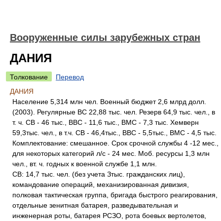
Вооруженные силы зарубежных стран
ДАНИЯ
Толкование
Перевод
ДАНИЯ
Население 5,314 млн чел. Военный бюджет 2,6 млрд долл.
(2003). Регулярные ВС 22,88 тыс. чел. Резерв 64,9 тыс. чел., в
т. ч. СВ - 46 тыс., ВВС - 11,6 тыс., ВМС - 7,3 тыс. Хемверн
59,3тыс. чел., в т.ч. СВ - 46,4тыс., ВВС - 5,5тыс., ВМС - 4,5 тыс.
Комплектование: смешанное. Срок срочной службы 4 -12 мес.,
для некоторых категорий л/с - 24 мес. Моб. ресурсы 1,3 млн
чел., вт. ч. годных к военной службе 1,1 млн.
СВ: 14,7 тыс. чел. (без учета Зтыс. гражданских лиц),
командование операций, механизированная дивизия,
полковая тактическая группа, бригада быстрого реагирования,
отдельные зенитная батарея, разведывательная и
инженерная роты, батарея РСЗО, рота боевых вертолетов,